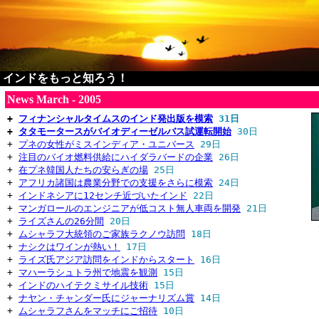
インドをもっと知ろう！
News March - 2005
+
フィナンシャルタイムスのインド発出版を模索
31日
+
タタモータースがバイオディーゼルバス試運転開始
30日
+
プネの女性がミスインディア・ユニバース
29日
+
注目のバイオ燃料供給にハイダラバードの企業
26日
+
在プネ韓国人たちの安らぎの場
25日
+
アフリカ諸国は農業分野での支援をさらに模索
24日
+
インドネシアに12センチ近づいたインド
22日
+
マンガロールのエンジニアが低コスト無人車両を開発
21日
+
ライズさんの26分間
20日
+
ムシャラフ大統領のご家族ラクノウ訪問
18日
+
ナシクはワインが熱い！
17日
+
ライズ氏アジア訪問をインドからスタート
16日
+
マハーラシュトラ州で地震を観測
15日
+
インドのハイテクミサイル技術
15日
+
ナヤン・チャンダー氏にジャーナリズム賞
14日
+
ムシャラフさんをマッチにご招待
10日