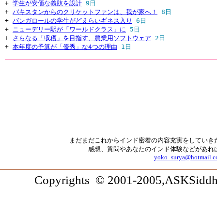
+
学生が安価な義肢を設計
9日
+
パキスタンからのクリケットファンは、我が家へ！
8日
+
バンガロールの学生がどえらいギネス入り
6日
+
ニューデリー駅が「ワールドクラス」に
5日
+
さらなる「収穫」を目指す、農業用ソフトウェア
2日
+
本年度の予算が「優秀」な4つの理由
1日
まだまだこれからインド密着の内容充実をしていき
感想、質問やあなたのインド体験などがあれ
yoko_surya@hotmail.
Copyrights © 2001-2005,ASKSiddhi.c