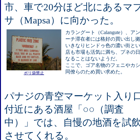
市、車で20分ほど北にあるマ
サ（Mapsa）に向かった。
カラングート（Calangute）、ア
ーチ滞在者には格好の買い出し
いきなりヒンドゥ色の濃い街と
店も市場も活気に満ち、プネの
なることはないようだ。
ここで、ゴア名物のフェニやカ
同僚らのため買い求めた。
ポリ袋禁止
パナジの青空マーケット入り
付近にある酒屋「○○（調査
中）」では、自慢の地酒を試
させてくれる。