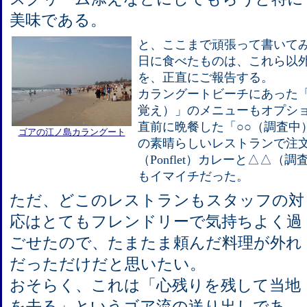
美味である。
と、ここまで頑張って書いて
日に食べたものは、これら以
を、正直にご報告する。
カラングートビーチにあった「DeS
覚え）」のメニューもオプシ
直前に晩餐した「○○（調査中
ゴアの江ノ島カラングート
の素晴らしいレストランで注
（Ponflet）カレーと△△
もイマイチだった。
ただ、どこのレストランもスタッフの対
応はとてもフレンドリーで気持ちよく過
ごせたので、たまたま頼んだ料理が外れ
だっただけだと思いたい。
おそらく、これは「心残りを残して当地
を去る」というゴア流の送り出しであ