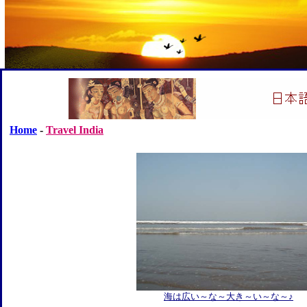
Home
-
Travel India
海は広い～な～大き～い～な～♪