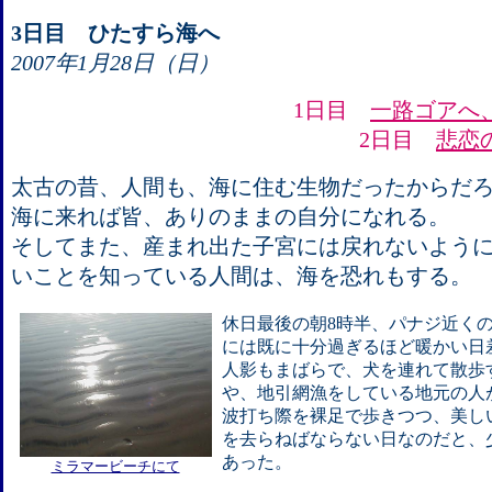
3日目 ひたすら海へ
2007年1月28日（日）
1日目
一路ゴアへ
2日目
悲恋
太古の昔、人間も、海に住む生物だったからだ
海に来れば皆、ありのままの自分になれる。
そしてまた、産まれ出た子宮には戻れないよう
いことを知っている人間は、海を恐れもする。
休日最後の朝8時半、パナジ近くのミ
には既に十分過ぎるほど暖かい日
人影もまばらで、犬を連れて散歩
や、地引網漁をしている地元の人
波打ち際を裸足で歩きつつ、美し
を去らねばならない日なのだと、
あった。
ミラマービーチにて