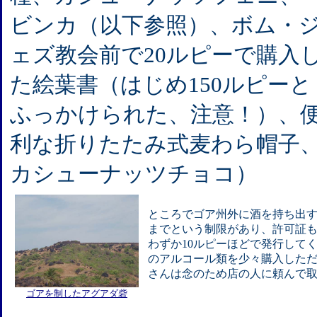
ビンカ（以下参照）、ボム・
ェズ教会前で20ルピーで購入
た絵葉書（はじめ150ルピーと
ふっかけられた、注意！）、
利な折りたたみ式麦わら帽子
カシューナッツチョコ）
ところでゴア州外に酒を持ち出す
までという制限があり、許可証
わずか10ルピーほどで発行して
のアルコール類を少々購入した
さんは念のため店の人に頼んで
ゴアを制したアグアダ砦