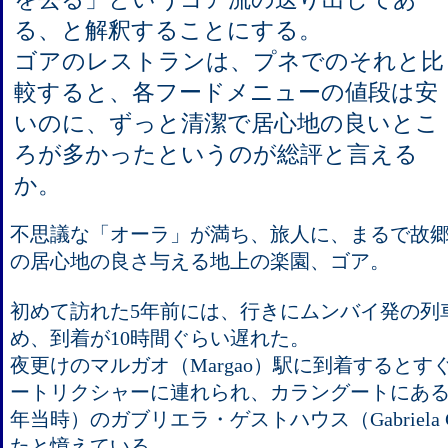
る、と解釈することにする。
ゴアのレストランは、プネでのそれと比
較すると、各フードメニューの値段は安
いのに、ずっと清潔で居心地の良いとこ
ろが多かったというのが総評と言える
か。
不思議な「オーラ」が満ち、旅人に、まるで故
の居心地の良さ与える地上の楽園、ゴア。
初めて訪れた5年前には、行きにムンバイ発の列
め、到着が10時間ぐらい遅れた。
夜更けのマルガオ（Margao）駅に到着すると
ートリクシャーに連れられ、カラングートにある1泊
年当時）のガブリエラ・ゲストハウス（Gabriela Gu
たと憶えている。