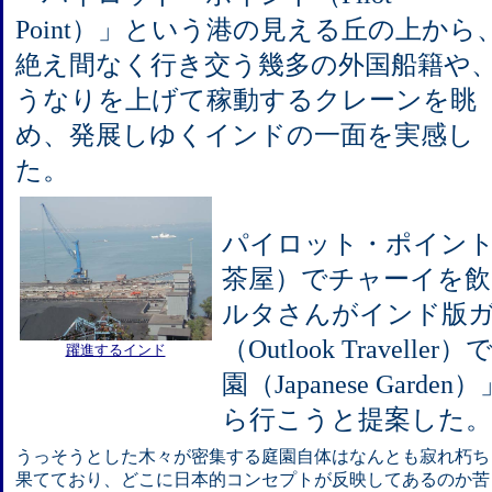
Point）」という港の見える丘の上から
絶え間なく行き交う幾多の外国船籍や
うなりを上げて稼動するクレーンを眺
め、発展しゆくインドの一面を実感し
た。
パイロット・ポイン
茶屋）でチャーイを
ルタさんがインド版
（Outlook Travel
躍進するインド
園（Japanese Gar
ら行こうと提案した。
うっそうとした木々が密集する庭園自体はなんとも寂れ朽ち
果てており、どこに日本的コンセプトが反映してあるのか苦