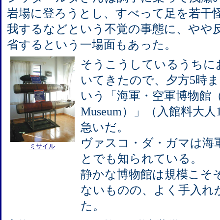
岩場に登ろうとし、すべって足を若干
我するなどという不覚の事態に、やや
省するという一場面もあった。
そうこうしているうちに
いてきたので、夕方5時
いう「海軍・空軍博物館（Nava
Museum）」（入館料大人
急いだ。
ヴァスコ・ダ・ガマは海
ミサイル
とでも知られている。
静かな博物館は規模こそ
ないものの、よく手入れ
た。