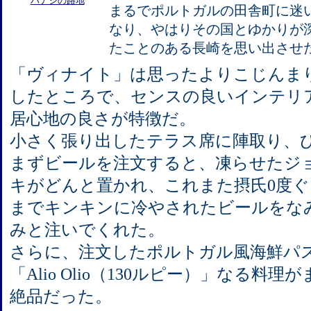
パナジの路地
まるでポルトガルの田舎町に迷
なり、やはりその国とゆかりが
たことのある長崎を思い出させ
「ヴィナイト」は思ったよりこじんま
したところで、センスの良いインテリ
居心地の良さが特徴だ。
小さく張り出したテラス席に陣取り、
まずビールを注文すると、凍らせたジ
キがどんと置かれ、これまた摂氏0度ぐ
までキンキンに冷やされたビールをな
みと注いでくれた。
さらに、注文したポルトガル風海鮮パ
「Alio Olio（130ルピー）」なる料理
絶品だった。