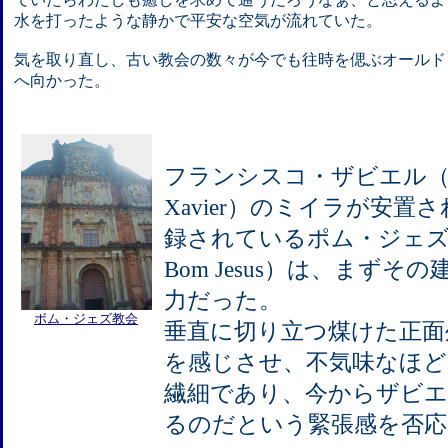
水を打ったような静かで平安な空気が流れていた。
気を取り直し、古い教会の数々が今でも往時を偲ぶオールド
へ向かった。
フランシスコ・ザビエル（St. F
Xavier）のミイラが安置
録されているポム・ジェズ教会（B
Bom Jesus）は、まず
力だった。
ボム・ジェズ教会
垂直に切り立つ煤けた正面外
を感じさせ、不気味なほど
繊細であり、今からザビエ
るのだという緊張感を否応