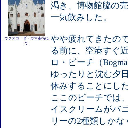
渇き、博物館脇の
一気飲みした。
やや疲れてきたの
ヴァスコ・ダ・ガマ市街に
て
る前に、空港すぐ
ロ・ビーチ（Bogmal
ゆったりと沈む夕
休みすることにし
ここのビーチでは
イスクリームがバ
リーの2種類しかな