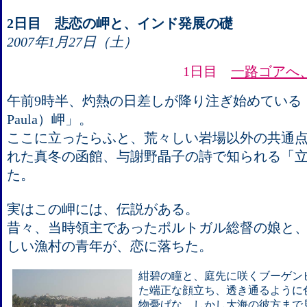
2日目 悲恋の岬と、インド発展の礎
2007年1月27日（土）
1日目
一路ゴアへ
午前9時半、灼熱の日差しが降り注ぎ始めている「
Paula）岬」。
ここに立ったらふと、荒々しい岩場以外の共通
れた真冬の函館、与謝野晶子の詩で知られる「
た。
実はこの岬には、伝説がある。
昔々、当時領主であったポルトガル総督の娘と
しい漁村の青年が、恋に落ちた。
紺碧の瞳と、庭先に咲くブーゲン
た端正な顔立ち、透き通るように
物憂げな、しかし大海の彼方まで