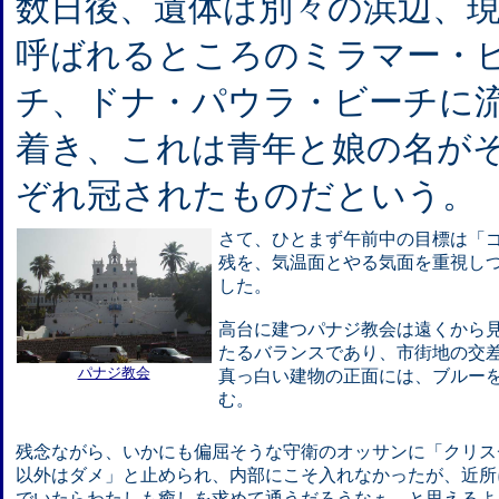
数日後、遺体は別々の浜辺、
呼ばれるところのミラマー・
チ、ドナ・パウラ・ビーチに
着き、これは青年と娘の名が
ぞれ冠されたものだという。
さて、ひとまず午前中の目標は「
残を、気温面とやる気面を重視し
した。
高台に建つパナジ教会は遠くから
たるバランスであり、市街地の交
パナジ教会
真っ白い建物の正面には、ブルー
む。
残念ながら、いかにも偏屈そうな守衛のオッサンに「クリス
以外はダメ」と止められ、内部にこそ入れなかったが、近所
でいたらわたしも癒しを求めて通うだろうなぁ、と思えるよ