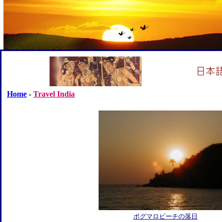
Home
-
Travel India
ボグマロビーチの落日