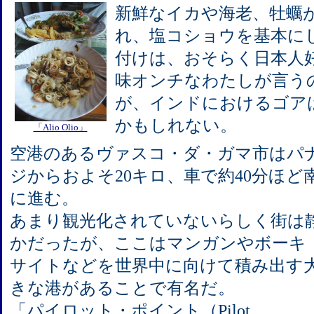
新鮮なイカや海老、牡蠣
れ、塩コショウを基本に
付けは、おそらく日本人
味オンチなわたしが言う
が、インドにおけるゴア
かもしれない。
「Alio Olio」
空港のあるヴァスコ・ダ・ガマ市はパ
ジからおよそ20キロ、車で約40分ほど
に進む。
あまり観光化されていないらしく街は
かだったが、ここはマンガンやボーキ
サイトなどを世界中に向けて積み出す
きな港があることで有名だ。
「パイロット・ポイント（Pilot