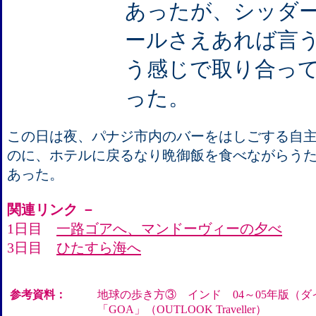
あったが、シッダ
ールさえあれば言
う感じで取り合っ
った。
この日は夜、パナジ市内のバーをはしごする自
のに、ホテルに戻るなり晩御飯を食べながらう
あった。
関連リンク －
1日目
一路ゴアへ、マンドーヴィーの夕べ
3日目
ひたすら海へ
参考資料：
地球の歩き方③ インド 04～05年版（
「GOA」（OUTLOOK Traveller）