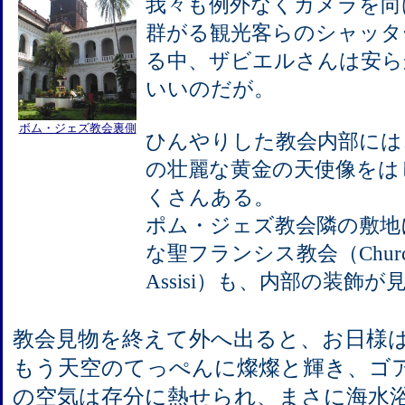
我々も例外なくカメラを向
群がる観光客らのシャッタ
る中、ザビエルさんは安ら
いいのだが。
ボム・ジェズ教会裏側
ひんやりした教会内部には
の壮麗な黄金の天使像をは
くさんある。
ポム・ジェズ教会隣の敷地
な聖フランシス教会（Church of S
Assisi）も、内部の装飾
教会見物を終えて外へ出ると、お日様
もう天空のてっぺんに燦燦と輝き、ゴ
の空気は存分に熱せられ、まさに海水