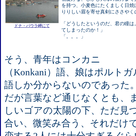
を持つ、小麦色にたくましく日焼
りりしい眉を寄せ真剣にささやく
「どうしたというのだ、君の瞳は
ドナ・パウラ岬にて
てしまったのか！」
「。。。」
そう、青年はコンカニ
（Konkani）語、娘はポルトガ
語しか分からないのであった
だが言葉など通じなくとも、
しいゴアの太陽の下、ただ見
合い、微笑み合う、それだけ
恋する2人には十分すぎるぐら