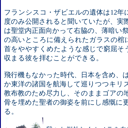
フランシスコ・ザビエルの遺体は12年
度のみ公開されると聞いていたが、実
は聖堂内正面向かって右脇の、薄暗い
の高いところに備えられたガラスの棺
首をややすくめたような感じで窮屈そ
収まる彼を拝むことができる。
飛行機もなかった時代、日本を含め、
か東洋の諸国を航海して巡りつつキリ
教布教のため尽力し、そのままゴアの
骨を埋めた聖者の御姿を前にし感慨に
る。