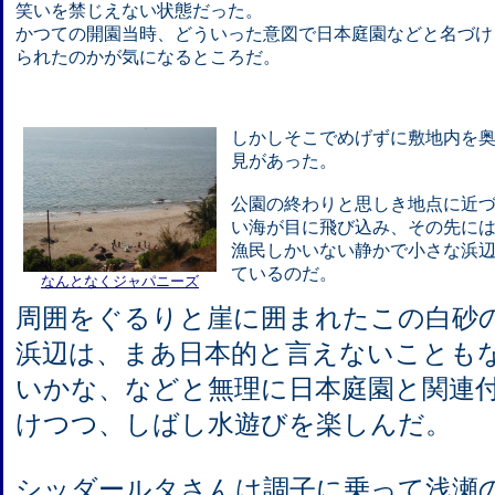
笑いを禁じえない状態だった。
かつての開園当時、どういった意図で日本庭園などと名づけ
られたのかが気になるところだ。
しかしそこでめげずに敷地内を
見があった。
公園の終わりと思しき地点に近
い海が目に飛び込み、その先に
漁民しかいない静かで小さな浜
ているのだ。
なんとなくジャパニーズ
周囲をぐるりと崖に囲まれたこの白砂
浜辺は、まあ日本的と言えないことも
いかな、などと無理に日本庭園と関連
けつつ、しばし水遊びを楽しんだ。
シッダールタさんは調子に乗って浅瀬