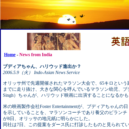
Home
-
News from India
ブディアちゃん、ハリウッド進出か？
2006.5.9（火） Indo-Asian News Service
オリッサ州で先週開催されたマラソン大会で、65キロという
までに走り抜け、大きな関心を呼んでいるマラソン幼児、ブディ
Singh）ちゃんが、ハリウッド映画に出演することになるか
米の映画製作会社Foster Entertainmentが、ブディアち
を示していることを、マラソンコーチであり養父のビランチ・ダース（
が8日、オリッサの地元紙に明らかにした。
同社は7日、この提案をダース氏に打診したものと見られて