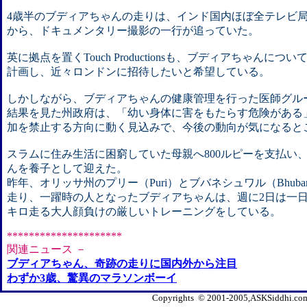
4歳半のブディアちゃんの走りは、インド国内ほぼ全テレビ
から、ドキュメンタリー撮影の一行が追っていた。
英に拠点を置くTouch Productionsも、ブディアちゃんに
計画し、近々ロンドンに招待したいと希望している。
しかしながら、ブディアちゃんの健康管理を行った医師グル
結果を見た州政府は、「幼い身体に害をもたらす危険がある
加を禁止する方向に動く見込みで、今後の動向が気になると
スラムに住み生活に困窮していた母親へ800ルピーを支払い
んを養子として迎えた。
昨年、オリッサ州のプリー（Puri）とブバネシュワル（Bhuban
走り、一躍時の人となったブディアちゃんは、週に2日は一日4
キロ走る大人顔負けの厳しいトレーニングをしている。
*********************
関連ニュース －
ブディアちゃん、奇跡の走りに国内外から注目
わずか3歳、驚異のマラソンボーイ
Copyrights © 2001-2005,ASKSiddhi.com, 