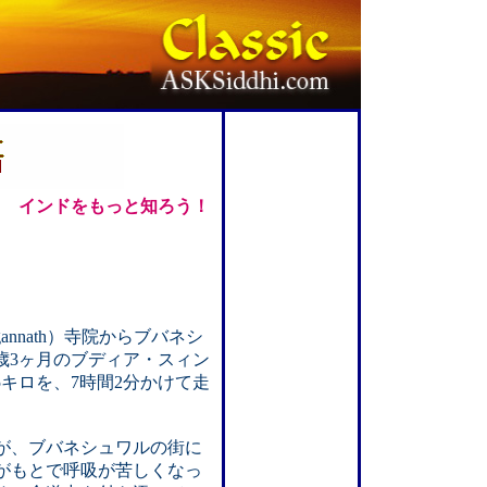
インドをもっと知ろう！
annath）寺院からブバネシ
か4歳3ヶ月のブディア・スィン
65キロを、7時間2分かけて走
が、ブバネシュワルの街に
がもとで呼吸が苦しくなっ