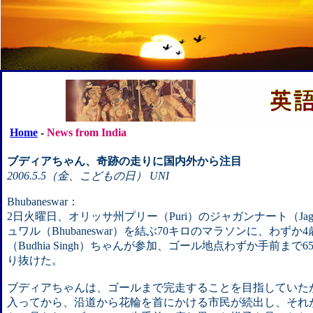
Home
-
News from India
ブディアちゃん、奇跡の走りに国内外から注目
2006.5.5（金、こどもの日） UNI
Bhubaneswar：
2日火曜日、オリッサ州プリー（Puri）のジャガンナート（Jag
ュワル（Bhubaneswar）を結ぶ70キロのマラソンに、わず
（Budhia Singh）ちゃんが参加、ゴール地点わずか手前まで
り抜けた。
ブディアちゃんは、ゴールまで完走することを目指していた
入ってから、沿道から花輪を首にかける市民が続出し、それ