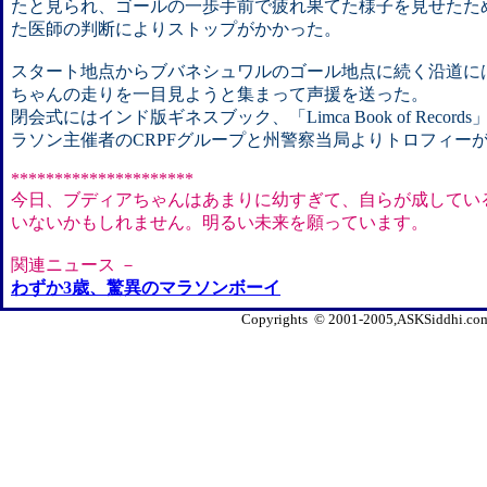
たと見られ、ゴールの一歩手前で疲れ果てた様子を見せたた
た医師の判断によりストップがかかった。
スタート地点からブバネシュワルのゴール地点に続く沿道に
ちゃんの走りを一目見ようと集まって声援を送った。
閉会式にはインド版ギネスブック、「Limca Book of Reco
ラソン主催者のCRPFグループと州警察当局よりトロフィー
*********************
今日、ブディアちゃんはあまりに幼すぎて、自らが成してい
いないかもしれません。明るい未来を願っています。
関連ニュース －
わずか3歳、驚異のマラソンボーイ
Copyrights © 2001-2005,ASKSiddhi.com, 