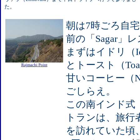
た。
朝は7時ごろ自
前の「Sagar」
まずはイドリ（Idli
とトースト（Toast
Rajmachi Point
甘いコーヒー（Ne
ごしらえ。
この南インド式（S
トランは、旅行
を訪れていた頃