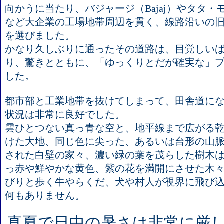
向かうに当たり、バジャージ（Bajaj）やタタ・モ
など大企業の工場地帯周辺を貫く、線路沿いの
を選びました。
かなり久しぶりに通ったその道路は、目覚しい
り、驚きとともに、「ゆっくりとだが確実な」
した。
都市部と工業地帯を抜けてしまって、田舎道に
状況は非常に良好でした。
雲ひとつない真っ青な空と、地平線まで広がる
けた大地、同じ色に尖った、あるいは台形の山
された白壁の家々、濃い緑の葉を茂らした樹木
っ赤や鮮やかな黄色、紫の花を満開にさせた木
びりと歩く牛やらくだ、犬や村人が視界に飛び
何もありません。
真夏で日中の暑さは非常に厳