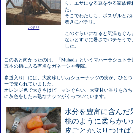
り、エサになる豆をやる家族連
た。
そこでわたしも、ボスザルとお
巻きにパチリ。
パチリ
このぐらいになると気温もぐん
ないとすぐに暑さでバテそうで
した。
このあと向かったのは、「Muhad」というマハーラシュトラ
五本の指に入る有名なガネーシャ寺院。
参道入り口には、大変珍しいカシューナッツの実が、ひとつ
ーで売られていました。
オレンジ色で大きさはピーマンぐらい、大変甘い香りを放ち
に灰色をした未熟なナッツがくっついています。
水分を豊富に含んだ
桃のように柔らかい
皮ごとかぶりつけば