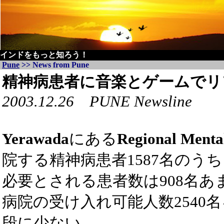
インドをもっと知ろう！
Pune
>> News from Pune
精神病患者に音楽とゲームでリ
2003.12.26 PUNE Newsline
Yerawada
にある
Regional Menta
院する精神病患者1587名のう
必要とされる患者数は908名あ
病院の受け入れ可能人数2540
段に少ない。