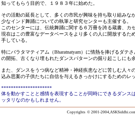
知ってもらう目的で、１９８３年に始めた。
その活動の延長として、多くの市民が興味を持ち取り組みな
少なインド舞踊についての執筆と研究センターも主催する。
このセンターには、伝統舞踊に関する６万冊を誇る蔵書、カ
現在はこの豊富なデータベースをより多くの人に開放するた
手している。
特にバラタマティアム（Bharatnatyam）に情熱を捧げるダ
の開拓、古くなり埋もれたダンスパターンの掘り起こしにも
また、ダンスをうつ病など精神・神経疾患などに苦しむ人々
込み思案の子供たちに自信を与えるきっかけにするためのレ
*********************
体を動かすことと感情を表現することが同時にできるダンス
ッタリなのかもしれません。
Copyrights © 2001-2004,ASKSiddhi.com, 