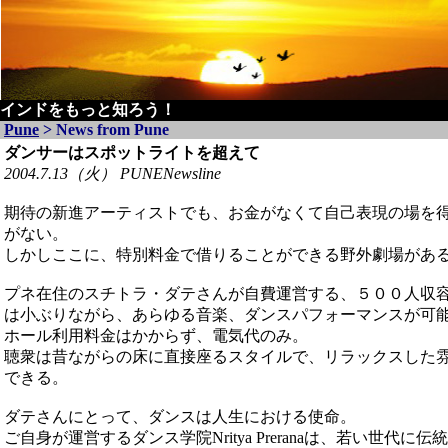
インドをもっと知ろう！
Pune
>
News from Pune
ダンサーはスポットライトを超えて
2004.7.13（火） PUNENewsline
期待の新進アーティストでも、お金がなくて自己表現の場を
がない。
しかしここに、特別料金で借りることができる野外劇場があ
プネ在住のスチトラ・ダテさんが自費運営する、５００人収
は小ぶりながら、あらゆる音楽、ダンスパフォーマンスが可
ホール利用料金はかからず、電気代のみ。
聴衆は昔ながらの床に直接座るスタイルで、リラックスした
できる。
ダテさんにとって、ダンスは人生における使命。
ご自身が運営するダンス学院Nritya Preranaは、若い世代