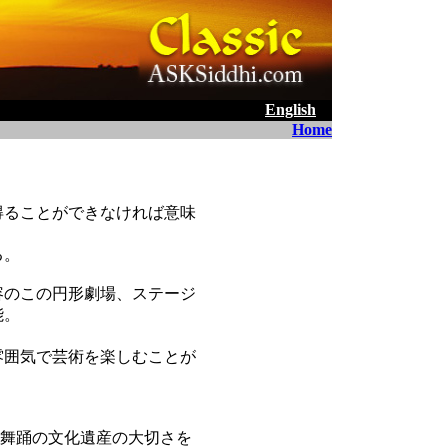
English
Home
得ることができなければ意味
る。
容のこの円形劇場、ステージ
能。
雰囲気で芸術を楽しむことが
に伝統舞踊の文化遺産の大切さを