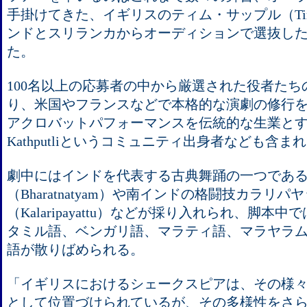
手掛けてきた、イギリスのティム・サップル（Tim 
ンドとスリランカからオーディションで選抜した
た。
100名以上の応募者の中から厳選された役者た
り、米国やフランスなどで本格的な演劇の修行
アクロバットパフォーマンスを伝統的な生業と
Kathputliというコミュニティ出身者なども含ま
劇中にはインドを代表する古典舞踊の一つであ
（Bharatnatyam）や南インドの格闘技カラリパ
（Kalaripayattu）などが採り入れられ、脚本
タミル語、ベンガリ語、マラティ語、マラヤラム
語が散りばめられる。
「イギリスにおけるシェークスピアは、その様
として位置づけられているが、その多様性をさ