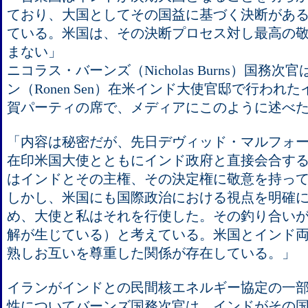
ており、大国としてその国益に基づく決断があ
ている。米国は、その決断プロセス対し最高の
まない」
ニコラス・バーンズ（Nicholas Burns）国務次
ン（Ronen Sen）在米インド大使官邸で行われ
賀パーティの席で、メディアにこのように述べ
「内容は秘密だが、先日デヴィッド・マルフォード（Da
在印米国大使とともにインド政府と直接会合す
はインドとその主権、その決定権に敬意を持っ
しかし、米国にも国際政治における視点を明確
め、大使と私はそれを行使した。その釣り合い
解が生じている）と考えている。米国とインド
熟しお互いを尊重した関係が存在している。」
イランがインドとの民間核エネルギー協定の一
性についてバーンズ国務次官は、インドがその