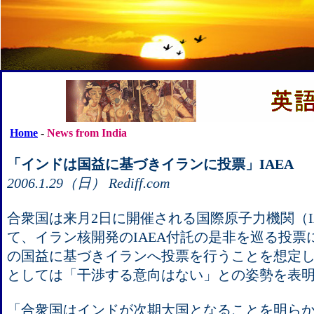
Home
-
News from India
「インドは国益に基づきイランに投票」IAEA
2006.1.29（日） Rediff.com
合衆国は来月2日に開催される国際原子力機関（I
て、イラン核開発のIAEA付託の是非を巡る投票
の国益に基づきイランへ投票を行うことを想定
としては「干渉する意向はない」との姿勢を表
「合衆国はインドが次期大国となることを明ら