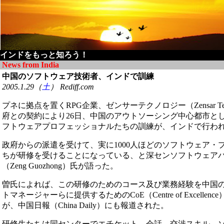
インドをもっと知ろう！
News from India
中国のソフトウェア技術者、インドで訓練
2005.1.29（
土
） Rediff.com
プネに拠点を置くRPG企業、ゼンサーテクノロジー（Zensar Techn
府との契約により26日、中国のアウトソーシング中心都市と
フトウェアプロフェッショナルたちの訓練が、インドで行わ
政府からの派遣を受けて、実に1000人ほどのソフトウェア・
ちが研修を受けることになっている、と深センソフトウェア
（Zeng Guozhong）氏が語った。
曽氏によれば、この研修のためのコース及び業務経験を中国
トマネージャーらに提供するためのCoE（Centre of Excell
が、中国日報（China Daily）にも報道された。
研修生たちは同センターでエチケット、会話、交渉スキル、