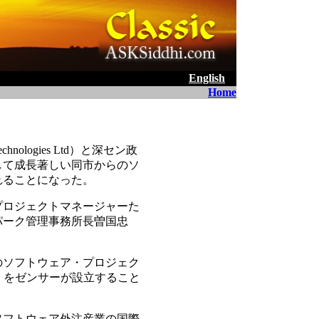
English
Home
ologies Ltd）と深セン政
して成長著しい同市からのソ
れることになった。
プロジェクトマネージャーた
パーク管理事務所長曽国忠
のソフトウェア・プロジェク
ence）をゼンサーが設立すること
ソフトウェア外注産業の国際