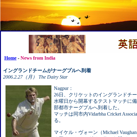
Home
-
News from India
イングランドチームがナーグプルへ到着
2006.2.27（月） The Dairy Star
Nagpur：
26日、クリケットのイングランドチ
水曜日から開幕するテストマッチに備
部都市ナーグプルへ到着した。
マッチは同市内Vidarbha Cricket Ass
る。
マイケル・ヴォーン（Michael Vau