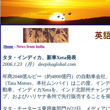
Home
-
News from India
タタ・インディカ、新車Xeta発表
2006.1.23（月） deepikaglobal.com
年商2048億ルピー（約4800億円）の自動車会
（Tata Motors、本社ムンバイ）はこの度、イ
動車、インディカXetaを、インド北部州チャン
ブ、およびハリヤナ各州で先行販売することを
タタ・モータース乗用車部門が22日、メディア