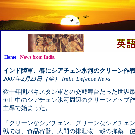
Home
-
News from India
インド陸軍、春にシアチェン氷河のクリーン作
2007年2月23日（金） India Defence News
数十年間パキスタン軍との交戦舞台だった世界
ヤ山中のシアチェン氷河周辺のクリーンアップ
主導で始まった。
「クリーンなシアチェン、グリーンなシアチェ
戦では、食品容器、人間の排泄物、殻の弾薬、