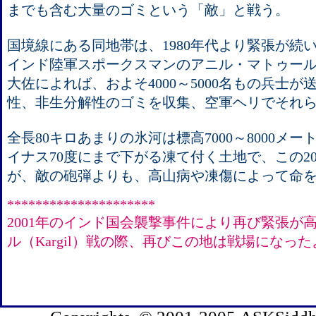
までも含む大量のゴミという「敵」と戦う。
国境線にある同地帯は、1980年代より緊張が続
インド陸軍スポークスマンのアニル・マトゥール（Ani
大佐によれば、およそ4000～5000名もの兵士
性、非生分解性のゴミを収集、空軍ヘリでそれ
全長80キロあまりの氷河は標高7000～8000メ
イナス70度にまで下がる凍て付く土地で、この2
が、敵の砲弾よりも、高山病や凍傷によって命
*********************
2001年のインド国会襲撃事件により再び緊張が
ル（Kargil）戦の際、再びこの地は戦場になっ