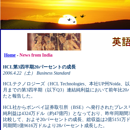
Home
-
News from India
HCL第3四半期20パーセントの成長
2006.4.22（土） Business Standard
HCLテクノロジーズ（HCL Technologies、本社UP州Noida、
月までの第3四半期（以下Q3）連結純利益において前年比2
たと報告した。
HCL社からボンベイ証券取引所（BSE）へ発行されたプレス
純利益は4324万ドル（約47億円）となっており、昨年同期間3
比較して、およそ20パーセントの成長、総収益は2億5151万
同期間1億9616万ドルより28パーセント成長した。