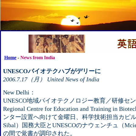
Home
-
News from India
UNESCOバイオテクハブがデリーに
2006.7.17（月） United News of India
New Delhi：
UNESCO地域バイオテクノロジー教育／研修センタ
Regional Centre for Education and Training in
ンター設置へ向けて金曜日、科学技術担当カピル・
Sibal）国務大臣とUNESCOのナウェンチュ（Mcie
の間で覚書が調印された。