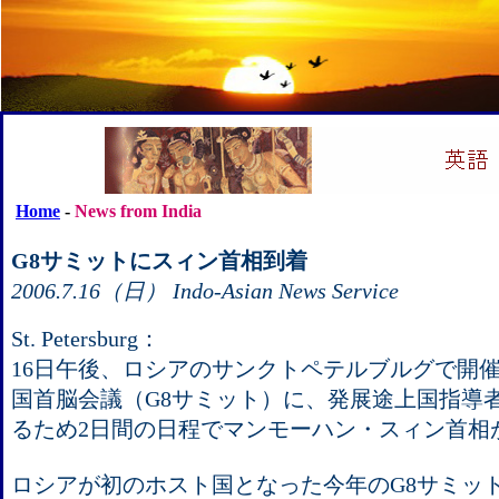
Home
-
News from India
G8サミットにスィン首相到着
2006.7.16（日） Indo-Asian News Service
St. Petersburg：
16日午後、ロシアのサンクトペテルブルグで開
国首脳会議（G8サミット）に、発展途上国指導
るため2日間の日程でマンモーハン・スィン首相
ロシアが初のホスト国となった今年のG8サミッ