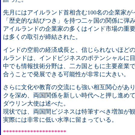
先月にはアイルランド首相含む100名の企業家
「歴史的な結びつき」を持つ二ヶ国の関係に弾
アイルランドの企業家の多くはインド市場の重
は多くの取引が締結された。
インドの空前の経済成長と、信じられないほど
ルランドは、インドビジネスのポテンシャルに
中でも情報技術分野は、二カ国ともに主要産業
合うことで発展できる可能性が非常に大きい。
さらに文化や教育の交流にも強い相互関心があ
クを深め、両国関係を新しい時代へと押し進め
ダウリン大使は述べた。
現状では、両国間ビジネスは特筆すべき増加が
実際には非常に低い水準に留まっている。
*********************