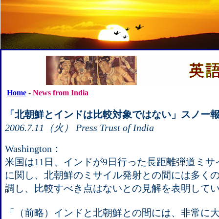
Home
-
News from India
「北朝鮮とインドは比較対象ではない」スノー
2006.7.11（火） Press Trust of India
Washington：
米国は11日、インドが9日行った長距離弾道ミサイルA
に関し、北朝鮮のミサイル発射との間には多く
調し、比較すべき点はないとの見解を表明して
「（前略）インドと北朝鮮との間には、非常に