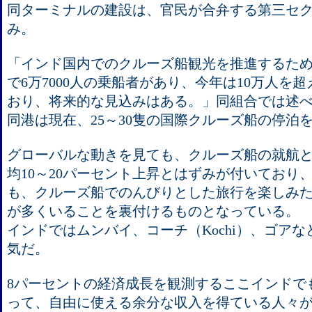
同ターミナルの建設は、官民が合弁する第三セ
み。
「インド国内でのクルーズ船観光を推進するため
で6万7000人の乗船者があり、今年は10万人を
おり、将来的な見込みはある。」同組合では述
同港は現在、25～30隻の国際クルーズ船の停泊
グローバルな動きを見ても、クルーズ船の就航
均10～20パーセント上昇とはずみが付いており
も、クルーズ船でのんびりとした旅行を楽しみ
が多くいることを裏付けるものとなっている。
インドではムンバイ、コーチ（Kochi）、ゴア
気だ。
8パーセントの経済成長を観測するここインドで
って、自由に使える余分な収入を得ている人々