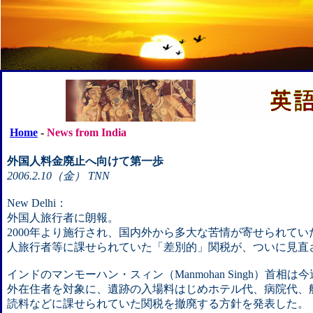
Home
-
News from India
外国人料金廃止へ向けて第一歩
2006.2.10（金） TNN
New Delhi：
外国人旅行者に朗報。
2000年より施行され、国内外から多大な苦情が寄せられて
人旅行者等に課せられていた「差別的」関税が、ついに見直
インドのマンモーハン・スィン（Manmohan Singh）首相
外在住者を対象に、遺跡の入場料はじめホテル代、病院代、
読料などに課せられていた関税を撤廃する方針を発表した。