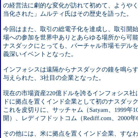
の経営法に劇的な変化が訪れて初めて、ようや
当化された」ムルティ氏はその歴史を語った。
今回はまた、取引の総電子化を達成し、取引開
場への参加を世界中ありとあらゆる場所から可
ナスダックにとっても、バーチャル市場モデル
義深いイベントとなった。
インフォシスは遠隔からナスダックの鐘を鳴ら
与えられた、3社目の企業となった。
現在の市場資産220億ドルを誇るインフォシス社は
ドに拠点を置くインド企業として初のナスダッ
これを皮切りに、サッチャム（Satyam、1999年
開）、レディフドットコム（Rediff.com、200
その他には、米に拠点を置くインド企業、すなわちCov