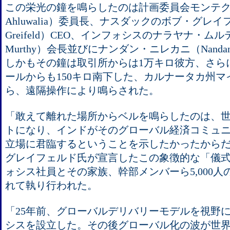
この栄光の鐘を鳴らしたのは計画委員会モンテク（Mon
Ahluwalia）委員長、ナスダックのボブ・グレイ
Greifeld）CEO、インフォシスのナラヤナ・ムルティ（
Murthy）会長並びにナンダン・ニレカニ（Nandan M 
しかもその鐘は取引所からは1万キロ彼方、さら
ールからも150キロ南下した、カルナータカ州マイ
ら、遠隔操作により鳴らされた。
「敢えて離れた場所からベルを鳴らしたのは、
トになり、インドがそのグローバル経済コミュ
立場に君臨するということを示したかったから
グレイフェルド氏が宣言したこの象徴的な「儀
ォシス社員とその家族、幹部メンバーら5,000
れて執り行われた。
「25年前、グローバルデリバリーモデルを視野
シスを設立した。その後グローバル化の波が世