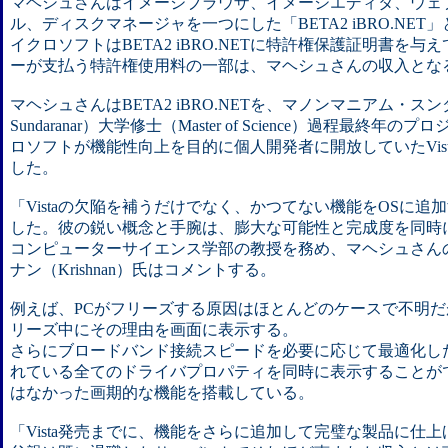
マヘシュさんはイメージブラウザ、イメージエディタ、ウェ
ル、ディスクマネージャを一つにした「BETA2 iBRO.NE
イクロソフトはBETA2 iBRO.NETに特許権保護証明書を与え
ーが支払う特許権使用料の一部は、マヘシュさんの収入とな
マヘシュさんはBETA2 iBRO.NETを、マノンマニアム・スンダラ
Sundaranar）大学修士（Master of Science）過程最終
ロソフトが機能性向上を目的に個人開発者に開放していたVis
した。
「Vistaの欠陥を補うだけでなく、かつてない機能をOSに
した。彼の鋭い概念と手腕は、膨大な可能性と完成度を同時
コンピューターサイエンス学部の教授を務め、マヘシュさん
ナン（Krishnan）氏はコメントする。
例えば、PCがフリーズする原因はほとんどのケースで不明だが、BE
リーズ中にその理由を画面に表示する。
さらにブロードバンド接続スピードを必要に応じて最適化し
れている全てのドライバプロパティを同時に表示することが
はなかった画期的な機能を搭載している。
「Vista発売までに、機能をさらに追加して完璧な製品に仕上