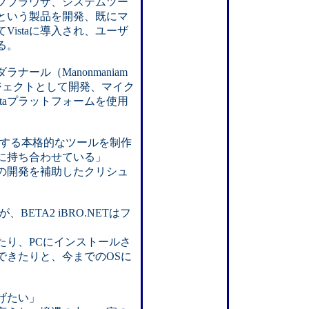
ブブラウザ、システムツー
T」という製品を開発、既にマ
てVistaに導入され、ユーザ
る。
ナール（Manonmaniam
年のプロジェクトとして開発、マイク
taプラットフォームを使用
追加する本格的なツールを制作
に持ち合わせている」
の開発を補助したクリシュ
TA2 iBRO.NETはフ
たり、PCにインストールさ
できたりと、今までのOSに
げたい」