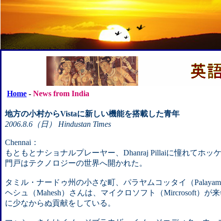
Home
-
News from India
地方の小村からVistaに新しい機能を搭載した青年
2006.8.6（日） Hindustan Times
Chennai：
もともとナショナルプレーヤー、Dhanraj Pillaiに憧れて
門戸はテクノロジーの世界へ開かれた。
タミル・ナードゥ州の小さな町、パラヤムコッタイ（Palayamko
ヘシュ（Mahesh）さんは、マイクロソフト（Mircrosoft）が
に少なからぬ貢献をしている。