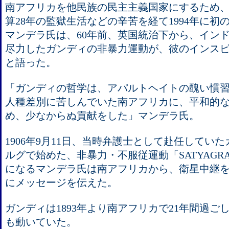
南アフリカを他民族の民主主義国家にするため
算28年の監獄生活などの辛苦を経て1994年に初
マンデラ氏は、60年前、英国統治下から、イン
尽力したガンディの非暴力運動が、彼のインス
と語った。
「ガンディの哲学は、アパルトヘイトの醜い慣
人種差別に苦しんでいた南アフリカに、平和的
め、少なからぬ貢献をした」マンデラ氏。
1906年9月11日、当時弁護士として赴任してい
ルグで始めた、非暴力・不服従運動「SATYAGRA
になるマンデラ氏は南アフリカから、衛星中継
にメッセージを伝えた。
ガンディは1893年より南アフリカで21年間過ご
も動いていた。