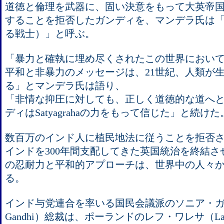
道徳と倫理を武器に、固い決意をもって大英帝
することを拒否したガンディを、マンデラ氏は「Sacre
る戦士）」と呼ぶ。
「暴力と確執に埋め尽くされたこの世界におい
平和と非暴力のメッセージは、21世紀、人類が
る」とマンデラ氏は語り、
「非情な抑圧に対しても、正しく道徳的な道へ
ディはSatyagrahaの力をもって信じた」と続けた
数百万のインド人に植民地法に従うことを拒否
インドを300年間支配してきた英国統治を終結
の忍耐力と平和的アプローチは、世界中の人々
る。
インド与党連合を率いる国民会議派のソニア・ガン
Gandhi）総裁は、ポーランドのレフ・ワレサ（Lach