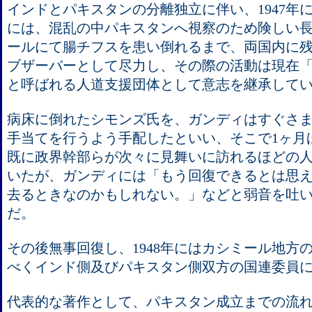
インドとパキスタンの分離独立に伴い、1947年
には、混乱の中パキスタンへ視察のため険しい
ールにて腸チフスを患い倒れるまで、両国内に
ブザーバーとして尽力し、その際の活動は現在「Friends
と呼ばれる人道支援団体として意志を継承して
病床に倒れたシモンズ氏を、ガンディはすぐさ
手当てを行うよう手配したといい、そこで1ヶ月
既に政界幹部らが次々に見舞いに訪れるほどの
いたが、ガンディには「もう回復できるとは思
去るときなのかもしれない。」などと弱音を吐
だ。
その後無事回復し、1948年にはカシミール地方
べくインド側及びパキスタン側双方の国連委員
代表的な著作として、パキスタン成立までの流れを