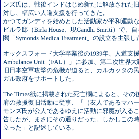
ンズ氏は、戦後インドはじめ新たに解放された
対し、幅広い人道支援を行ってきた。
かつてガンディを始めとした活動家が平和運動
ビルラ邸（Birla House、現Gandhi Smriti
関「Symonds Medica Treatment」の設立を
オックスフォード大学卒業後の1939年、人道支援団体
Ambulance Unit（FAU）」に参加、第二次
旧日本空軍攻撃の危機が迫ると、カルカッタの
ガル政府をサポートした。
The Times紙に掲載された死亡欄によると、そ
府の救援復旧活動に従事、「（友人であるマハ
モンズ氏が公人であるゆえに活動に邪魔が入る
告したが、まさにその通りだった。しかしこの
立った」と記述している。