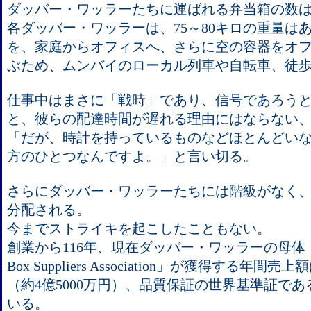
ダッバー・ワッラーたちに運ばれる弁当箱の数は
各ダッバー・ワッラーは、75～80キロの重量は
を、家庭からオフィスへ、さらに空の容器をオ
ぶため、ムンバイのローカル列車や自転車、徒
仕事中はまさに「戦時」であり、信号であろう
と、彼らの配達時間が遅れる理由にはならない
「だが、時計を持っているものなどほとんどい
方のひとつなんですよ。」と言い切る。
さらにダッバー・ワッラーたちには階級がなく
分配される。
今までストライキを起こしたこともない。
創業から116年、現在ダッバー・ワッラーの母体「Nutan 
Box Suppliers Association」が獲得する年間売
（約4億5000万円）、品質保証の世界基準証であるS
いる。