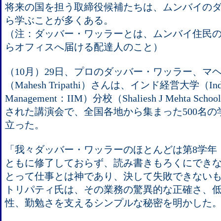
将来の国を担う取締役候補たちは、ムンバイの
ら学ぶことが多くある。
（注：ダッバー・ワッラーとは、ムンバイ住民
らオフィスへ届ける配達人のこと）
（10月）29日、プロのダッバー・ワッラー、マ
（Mahesh Tripathi）さんは、インド経営大学（Indian I
Management：IIM）分校（Shaliesh J Mehta Schoo
された講演会で、全国各地から集まった500名
立った。
「我々ダッバー・ワッラーのほとんどは第8学年
ともに修了しておらず、読み書きもろくにでき
とって仕事とは神であり、決して失敗できない
トリパティ氏は、その業務の驚異的な正確さ、
性、勤勉さを支えるシンプルな秘密を明かした