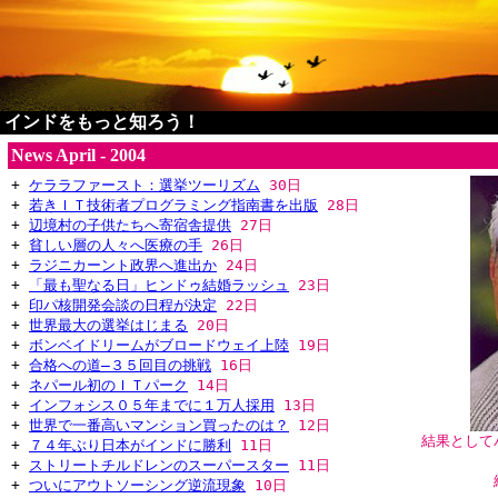
インドをもっと知ろう！
News April - 2004
+
ケララファースト：選挙ツーリズム
30日
+
若きＩＴ技術者プログラミング指南書を出版
28日
+
辺境村の子供たちへ寄宿舎提供
27日
+
貧しい層の人々へ医療の手
26日
+
ラジニカーント政界へ進出か
24日
+
「最も聖なる日」ヒンドゥ結婚ラッシュ
23日
+
印パ核開発会談の日程が決定
22日
+
世界最大の選挙はじまる
20日
+
ボンベイドリームがブロードウェイ上陸
19日
+
合格への道―３５回目の挑戦
16日
+
ネパール初のＩＴパーク
14日
+
インフォシス０５年までに１万人採用
13日
+
世界で一番高いマンション買ったのは？
12日
結果として
+
７４年ぶり日本がインドに勝利
11日
+
ストリートチルドレンのスーパースター
11日
+
ついにアウトソーシング逆流現象
10日