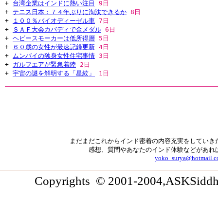
+
台湾企業はインドに熱い注目
9日
+
テニス日本：７４年ぶりに淘汰できるか
8日
+
１００％バイオディーゼル車
7日
+
ＳＡＦ大会カバディで金メダル
6日
+
ヘビースモーカーは低所得層
5日
+
６０歳の女性が最速記録更新
4日
+
ムンバイの独身女性住宅事情
3日
+
ガルフエアが緊急着陸
2日
+
宇宙の謎を解明する「星紋」
1日
まだまだこれからインド密着の内容充実をしていき
感想、質問やあなたのインド体験などがあれ
yoko_surya@hotmail.
Copyrights © 2001-2004,ASKSiddhi.c